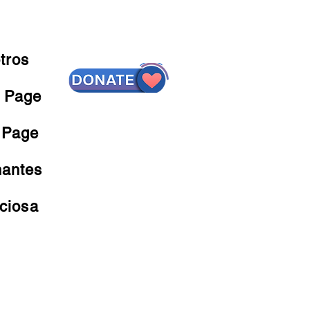
tros
 Page
 Page
nantes
nciosa