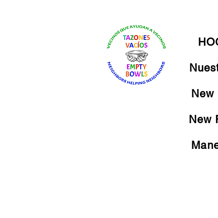
HO
Nuest
New 
New 
Mane