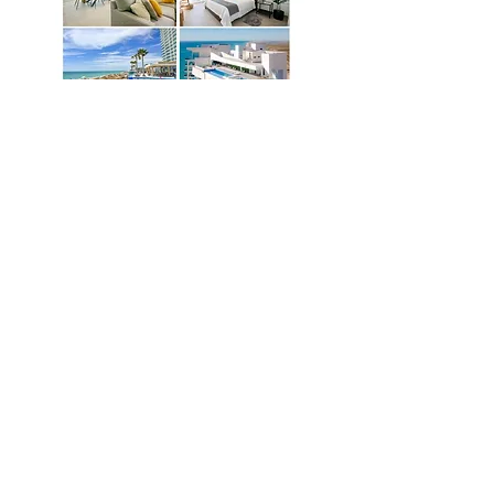
Mission
To raise funds and provide resources and
assistance to those facing food insecurity
in our community.
emptybowlspuertopenasco@gmail.com
Follow Us